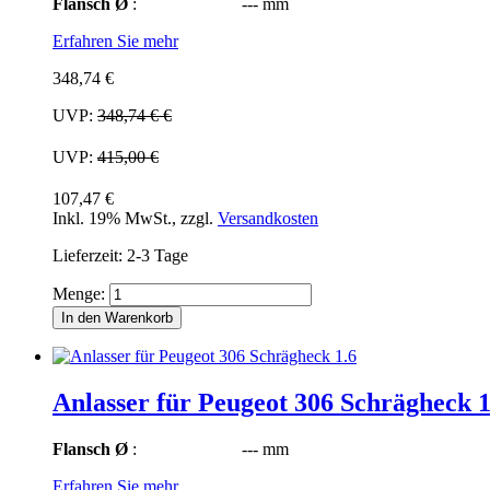
Flansch Ø
: --- mm
Erfahren Sie mehr
348,74 €
UVP:
348,74 €
€
UVP:
415,00 €
107,47 €
Inkl. 19% MwSt.
,
zzgl.
Versandkosten
Lieferzeit: 2-3 Tage
Menge:
In den Warenkorb
Anlasser für Peugeot 306 Schrägheck 1
Flansch Ø
: --- mm
Erfahren Sie mehr