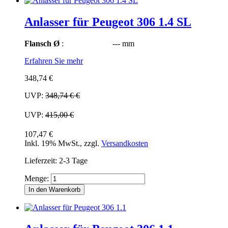
Anlasser für Peugeot 306 1.4 SL
Flansch Ø
: --- mm
Erfahren Sie mehr
348,74 €
UVP:
348,74 €
€
UVP:
415,00 €
107,47 €
Inkl. 19% MwSt.
,
zzgl.
Versandkosten
Lieferzeit: 2-3 Tage
Menge:
In den Warenkorb