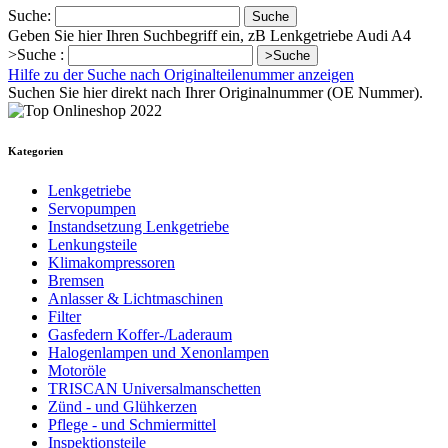
Suche:
Suche
Geben Sie hier Ihren Suchbegriff ein, zB Lenkgetriebe Audi A4
>Suche :
>Suche
Hilfe zu der Suche nach Originalteilenummer anzeigen
Suchen Sie hier direkt nach Ihrer Originalnummer (OE Nummer).
Kategorien
Lenkgetriebe
Servopumpen
Instandsetzung Lenkgetriebe
Lenkungsteile
Klimakompressoren
Bremsen
Anlasser & Lichtmaschinen
Filter
Gasfedern Koffer-/Laderaum
Halogenlampen und Xenonlampen
Motoröle
TRISCAN Universalmanschetten
Zünd - und Glühkerzen
Pflege - und Schmiermittel
Inspektionsteile