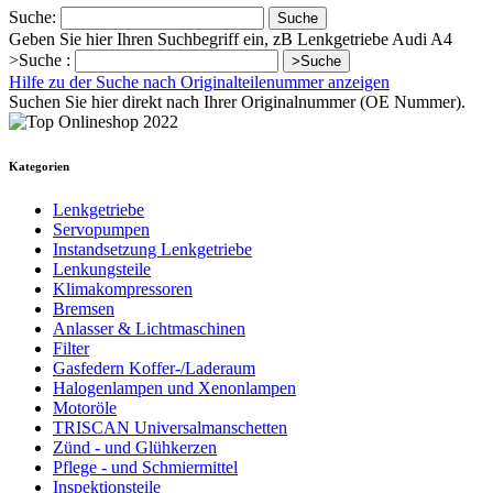
Suche:
Suche
Geben Sie hier Ihren Suchbegriff ein, zB Lenkgetriebe Audi A4
>Suche :
>Suche
Hilfe zu der Suche nach Originalteilenummer anzeigen
Suchen Sie hier direkt nach Ihrer Originalnummer (OE Nummer).
Kategorien
Lenkgetriebe
Servopumpen
Instandsetzung Lenkgetriebe
Lenkungsteile
Klimakompressoren
Bremsen
Anlasser & Lichtmaschinen
Filter
Gasfedern Koffer-/Laderaum
Halogenlampen und Xenonlampen
Motoröle
TRISCAN Universalmanschetten
Zünd - und Glühkerzen
Pflege - und Schmiermittel
Inspektionsteile