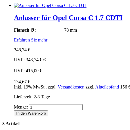
Anlasser für Opel Corsa C 1.7 CDTI
Flansch Ø
: 78 mm
Erfahren Sie mehr
348,74 €
UVP:
348,74 €
€
UVP:
415,00 €
134,67 €
Inkl. 19% MwSt.
,
zzgl.
Versandkosten
zzgl.
Altteilepfand
156 
Lieferzeit: 2-3 Tage
Menge:
In den Warenkorb
3 Artikel