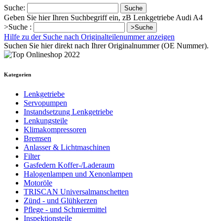
Suche:
Suche
Geben Sie hier Ihren Suchbegriff ein, zB Lenkgetriebe Audi A4
>Suche :
>Suche
Hilfe zu der Suche nach Originalteilenummer anzeigen
Suchen Sie hier direkt nach Ihrer Originalnummer (OE Nummer).
Kategorien
Lenkgetriebe
Servopumpen
Instandsetzung Lenkgetriebe
Lenkungsteile
Klimakompressoren
Bremsen
Anlasser & Lichtmaschinen
Filter
Gasfedern Koffer-/Laderaum
Halogenlampen und Xenonlampen
Motoröle
TRISCAN Universalmanschetten
Zünd - und Glühkerzen
Pflege - und Schmiermittel
Inspektionsteile