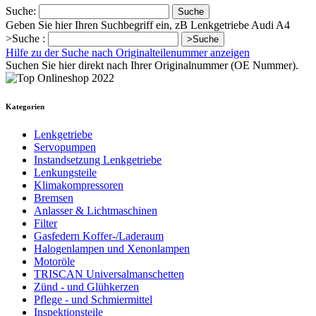
Suche:
Suche
Geben Sie hier Ihren Suchbegriff ein, zB Lenkgetriebe Audi A4
>Suche :
>Suche
Hilfe zu der Suche nach Originalteilenummer anzeigen
Suchen Sie hier direkt nach Ihrer Originalnummer (OE Nummer).
Kategorien
Lenkgetriebe
Servopumpen
Instandsetzung Lenkgetriebe
Lenkungsteile
Klimakompressoren
Bremsen
Anlasser & Lichtmaschinen
Filter
Gasfedern Koffer-/Laderaum
Halogenlampen und Xenonlampen
Motoröle
TRISCAN Universalmanschetten
Zünd - und Glühkerzen
Pflege - und Schmiermittel
Inspektionsteile