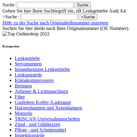
Suche:
Suche
Geben Sie hier Ihren Suchbegriff ein, zB Lenkgetriebe Audi A4
>Suche :
>Suche
Hilfe zu der Suche nach Originalteilenummer anzeigen
Suchen Sie hier direkt nach Ihrer Originalnummer (OE Nummer).
Kategorien
Lenkgetriebe
Servopumpen
Instandsetzung Lenkgetriebe
Lenkungsteile
Klimakompressoren
Bremsen
Anlasser & Lichtmaschinen
Filter
Gasfedern Koffer-/Laderaum
Halogenlampen und Xenonlampen
Motoröle
TRISCAN Universalmanschetten
Zünd - und Glühkerzen
Pflege - und Schmiermittel
Inspektionsteile