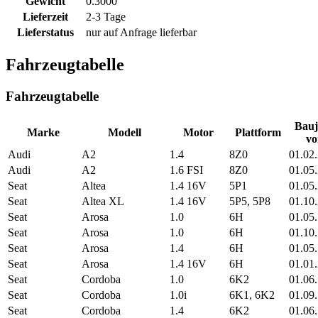
Gewicht
0.3000
Lieferzeit
2-3 Tage
Lieferstatus
nur auf Anfrage lieferbar
Fahrzeugtabelle
Fahrzeugtabelle
Bauj
Marke
Modell
Motor
Plattform
vo
Audi
A2
1.4
8Z0
01.02
Audi
A2
1.6 FSI
8Z0
01.05
Seat
Altea
1.4 16V
5P1
01.05
Seat
Altea XL
1.4 16V
5P5, 5P8
01.10
Seat
Arosa
1.0
6H
01.05
Seat
Arosa
1.0
6H
01.10
Seat
Arosa
1.4
6H
01.05
Seat
Arosa
1.4 16V
6H
01.01
Seat
Cordoba
1.0
6K2
01.06
Seat
Cordoba
1.0i
6K1, 6K2
01.09
Seat
Cordoba
1.4
6K2
01.06