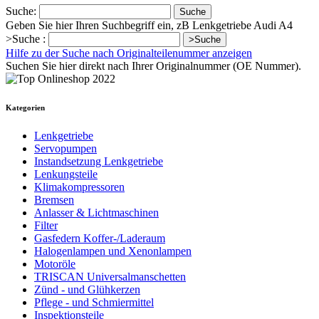
Suche:
Suche
Geben Sie hier Ihren Suchbegriff ein, zB Lenkgetriebe Audi A4
>Suche :
>Suche
Hilfe zu der Suche nach Originalteilenummer anzeigen
Suchen Sie hier direkt nach Ihrer Originalnummer (OE Nummer).
Kategorien
Lenkgetriebe
Servopumpen
Instandsetzung Lenkgetriebe
Lenkungsteile
Klimakompressoren
Bremsen
Anlasser & Lichtmaschinen
Filter
Gasfedern Koffer-/Laderaum
Halogenlampen und Xenonlampen
Motoröle
TRISCAN Universalmanschetten
Zünd - und Glühkerzen
Pflege - und Schmiermittel
Inspektionsteile