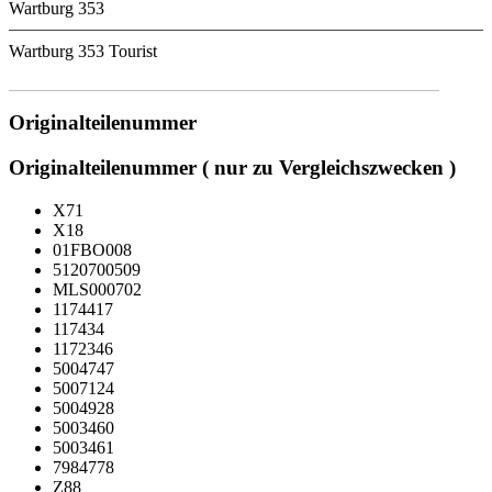
Wartburg 353
Wartburg 353 Tourist
Originalteilenummer
Originalteilenummer ( nur zu Vergleichszwecken )
X71
X18
01FBO008
5120700509
MLS000702
1174417
117434
1172346
5004747
5007124
5004928
5003460
5003461
7984778
Z88