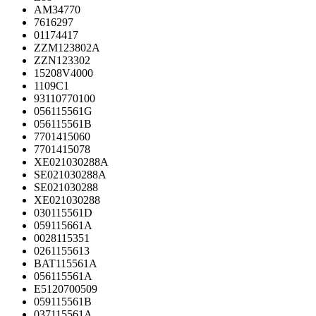
AM34770
7616297
01174417
ZZM123802A
ZZN123302
15208V4000
1109C1
93110770100
056115561G
056115561B
7701415060
7701415078
XE021030288A
SE021030288A
SE021030288
XE021030288
030115561D
059115661A
0028115351
0261155613
BAT115561A
056115561A
E5120700509
059115561B
037115561A