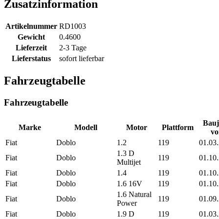
Zusatzinformation
Artikelnummer
RD1003
Gewicht
0.4600
Lieferzeit
2-3 Tage
Lieferstatus
sofort lieferbar
Fahrzeugtabelle
Fahrzeugtabelle
Bauj
Marke
Modell
Motor
Plattform
vo
Fiat
Doblo
1.2
119
01.03
1.3 D
Fiat
Doblo
119
01.10
Multijet
Fiat
Doblo
1.4
119
01.10
Fiat
Doblo
1.6 16V
119
01.10
1.6 Natural
Fiat
Doblo
119
01.09
Power
Fiat
Doblo
1.9 D
119
01.03