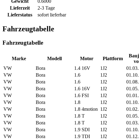
Gewicht
0.6000
Lieferzeit
2-3 Tage
Lieferstatus
sofort lieferbar
Fahrzeugtabelle
Fahrzeugtabelle
Bauj
Marke
Modell
Motor
Plattform
vo
VW
Bora
1.4 16V
1J2
01.03
VW
Bora
1.6
1J2
01.10
VW
Bora
1.6
1J2
01.08
VW
Bora
1.6 16V
1J2
01.05
VW
Bora
1.6 FSI
1J2
01.01
VW
Bora
1.8
1J2
01.10
VW
Bora
1.8 4motion
1J2
01.02
VW
Bora
1.8 T
1J2
01.05
VW
Bora
1.8 T
1J2
01.03
VW
Bora
1.9 SDI
1J2
01.10
VW
Bora
1.9 TDI
1J2
01.12