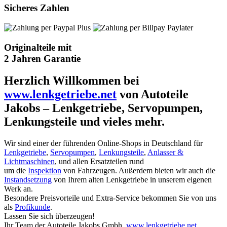
Sicheres Zahlen
Originalteile mit
2 Jahren Garantie
Herzlich Willkommen bei
www.lenkgetriebe.net
von Autoteile
Jakobs – Lenkgetriebe, Servopumpen,
Lenkungsteile und vieles mehr.
Wir sind einer der führenden Online-Shops in Deutschland für
Lenkgetriebe
,
Servopumpen
,
Lenkungsteile
,
Anlasser &
Lichtmaschinen
, und allen Ersatzteilen rund
um die
Inspektion
von Fahrzeugen. Außerdem bieten wir auch die
Instandsetzung
von Ihrem alten Lenkgetriebe in unserem eigenen
Werk an.
Besondere Preisvorteile und Extra-Service bekommen Sie von uns
als
Profikunde
.
Lassen Sie sich überzeugen!
Ihr Team der Autoteile Jakobs Gmbh.
www.lenkgetriebe.net