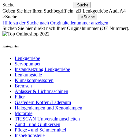
Suche:
Suche
Geben Sie hier Ihren Suchbegriff ein, zB Lenkgetriebe Audi A4
>Suche :
>Suche
Hilfe zu der Suche nach Originalteilenummer anzeigen
Suchen Sie hier direkt nach Ihrer Originalnummer (OE Nummer).
Kategorien
Lenkgetriebe
Servopumpen
Instandsetzung Lenkgetriebe
Lenkungsteile
Klimakompressoren
Bremsen
Anlasser & Lichtmaschinen
Filter
Gasfedern Koffer-/Laderaum
Halogenlampen und Xenonlampen
Motoröle
TRISCAN Universalmanschetten
Zünd - und Glühkerzen
Pflege - und Schmiermittel
Inspektionsteile