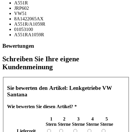
A551R
JRP602
VW51
8A1422065AX
A551R/A1059R
01053100
A551RA1059R
Bewertungen
Schreiben Sie Ihre eigene
Kundenmeinung
Sie bewerten den Artikel:
Lenkgetriebe VW
Santana
Wie bewerten Sie diesen Artikel?
*
1
2
3
4
5
Stern
Sterne
Sterne
Sterne
Sterne
Lieferzeit