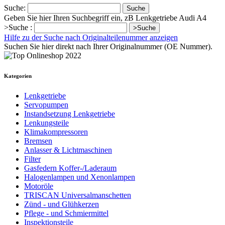
Suche:
Suche
Geben Sie hier Ihren Suchbegriff ein, zB Lenkgetriebe Audi A4
>Suche :
>Suche
Hilfe zu der Suche nach Originalteilenummer anzeigen
Suchen Sie hier direkt nach Ihrer Originalnummer (OE Nummer).
Kategorien
Lenkgetriebe
Servopumpen
Instandsetzung Lenkgetriebe
Lenkungsteile
Klimakompressoren
Bremsen
Anlasser & Lichtmaschinen
Filter
Gasfedern Koffer-/Laderaum
Halogenlampen und Xenonlampen
Motoröle
TRISCAN Universalmanschetten
Zünd - und Glühkerzen
Pflege - und Schmiermittel
Inspektionsteile