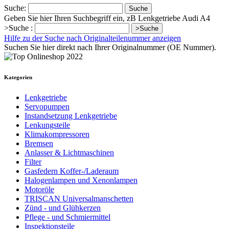
Suche:
Suche
Geben Sie hier Ihren Suchbegriff ein, zB Lenkgetriebe Audi A4
>Suche :
>Suche
Hilfe zu der Suche nach Originalteilenummer anzeigen
Suchen Sie hier direkt nach Ihrer Originalnummer (OE Nummer).
Kategorien
Lenkgetriebe
Servopumpen
Instandsetzung Lenkgetriebe
Lenkungsteile
Klimakompressoren
Bremsen
Anlasser & Lichtmaschinen
Filter
Gasfedern Koffer-/Laderaum
Halogenlampen und Xenonlampen
Motoröle
TRISCAN Universalmanschetten
Zünd - und Glühkerzen
Pflege - und Schmiermittel
Inspektionsteile