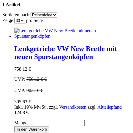
1 Artikel
Sortieren nach
Zeige
pro Seite
Lenkgetriebe VW New Beetle mit
neuen Spurstangenköpfen
758,12 €
UVP:
758,12 €
€
UVP:
902,16 €
395,63 €
Inkl. 19% MwSt.
,
zzgl.
Versandkosten
zzgl.
Altteilepfand
124.8 €
Menge:
In den Warenkorb