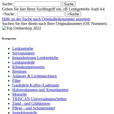
Suche:
Suche
Geben Sie hier Ihren Suchbegriff ein, zB Lenkgetriebe Audi A4
>Suche :
>Suche
Hilfe zu der Suche nach Originalteilenummer anzeigen
Suchen Sie hier direkt nach Ihrer Originalnummer (OE Nummer).
Kategorien
Lenkgetriebe
Servopumpen
Instandsetzung Lenkgetriebe
Lenkungsteile
Klimakompressoren
Bremsen
Anlasser & Lichtmaschinen
Filter
Gasfedern Koffer-/Laderaum
Halogenlampen und Xenonlampen
Motoröle
TRISCAN Universalmanschetten
Zünd - und Glühkerzen
Pflege - und Schmiermittel
Inspektionsteile