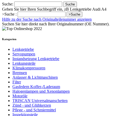
Suche:
Suche
Geben Sie hier Ihren Suchbegriff ein, zB Lenkgetriebe Audi A4
>Suche :
>Suche
Hilfe zu der Suche nach Originalteilenummer anzeigen
Suchen Sie hier direkt nach Ihrer Originalnummer (OE Nummer).
Kategorien
Lenkgetriebe
Servopumpen
Instandsetzung Lenkgetriebe
Lenkungsteile
Klimakompressoren
Bremsen
Anlasser & Lichtmaschinen
Filter
Gasfedern Koffer-/Laderaum
Halogenlampen und Xenonlampen
Motoröle
TRISCAN Universalmanschetten
Zünd - und Glühkerzen
Pflege - und Schmiermittel
Inspektionsteile