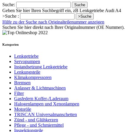
Suche:
Suche
Geben Sie hier Ihren Suchbegriff ein, zB Lenkgetriebe Audi A4
>Suche :
>Suche
Hilfe zu der Suche nach Originalteilenummer anzeigen
Suchen Sie hier direkt nach Ihrer Originalnummer (OE Nummer).
Kategorien
Lenkgetriebe
Servopumpen
Instandsetzung Lenkgetriebe
Lenkungsteile
Klimakompressoren
Bremsen
Anlasser & Lichtmaschinen
Filter
Gasfedern Koffer-/Laderaum
Halogenlampen und Xenonlampen
Motoröle
TRISCAN Universalmanschetten
Zünd - und Glühkerzen
Pflege - und Schmiermittel
Inspektionsteile