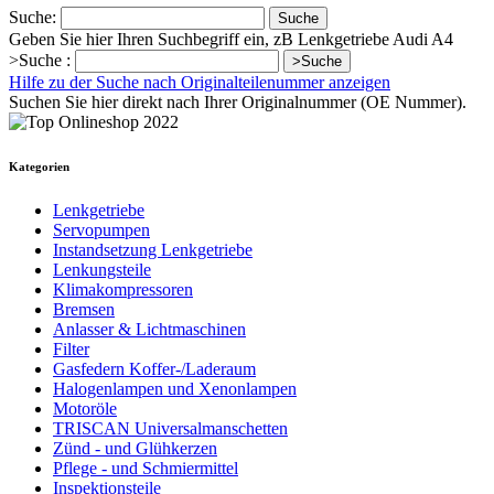
Suche:
Suche
Geben Sie hier Ihren Suchbegriff ein, zB Lenkgetriebe Audi A4
>Suche :
>Suche
Hilfe zu der Suche nach Originalteilenummer anzeigen
Suchen Sie hier direkt nach Ihrer Originalnummer (OE Nummer).
Kategorien
Lenkgetriebe
Servopumpen
Instandsetzung Lenkgetriebe
Lenkungsteile
Klimakompressoren
Bremsen
Anlasser & Lichtmaschinen
Filter
Gasfedern Koffer-/Laderaum
Halogenlampen und Xenonlampen
Motoröle
TRISCAN Universalmanschetten
Zünd - und Glühkerzen
Pflege - und Schmiermittel
Inspektionsteile