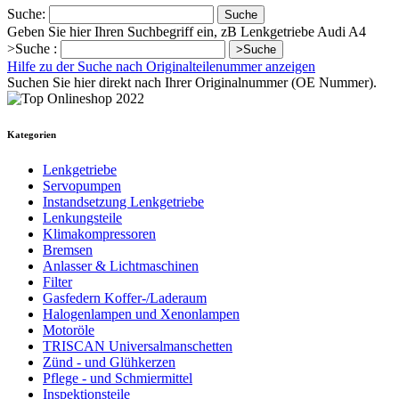
Suche:
Suche
Geben Sie hier Ihren Suchbegriff ein, zB Lenkgetriebe Audi A4
>Suche :
>Suche
Hilfe zu der Suche nach Originalteilenummer anzeigen
Suchen Sie hier direkt nach Ihrer Originalnummer (OE Nummer).
Kategorien
Lenkgetriebe
Servopumpen
Instandsetzung Lenkgetriebe
Lenkungsteile
Klimakompressoren
Bremsen
Anlasser & Lichtmaschinen
Filter
Gasfedern Koffer-/Laderaum
Halogenlampen und Xenonlampen
Motoröle
TRISCAN Universalmanschetten
Zünd - und Glühkerzen
Pflege - und Schmiermittel
Inspektionsteile