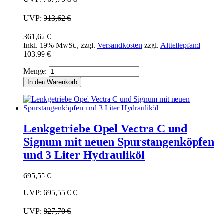
UVP:
913,62 €
361,62 €
Inkl. 19% MwSt.
,
zzgl.
Versandkosten
zzgl.
Altteilepfand
103.99 €
Menge:
In den Warenkorb
Lenkgetriebe Opel Vectra C und
Signum mit neuen Spurstangenköpfen
und 3 Liter Hydrauliköl
695,55 €
UVP:
695,55 €
€
UVP:
827,70 €