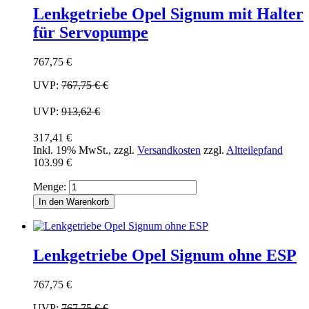
Lenkgetriebe Opel Signum mit Halter
für Servopumpe
767,75 €
UVP:
767,75 €
€
UVP:
913,62 €
317,41 €
Inkl. 19% MwSt.
,
zzgl.
Versandkosten
zzgl.
Altteilepfand
103.99 €
Menge:
In den Warenkorb
Lenkgetriebe Opel Signum ohne ESP
767,75 €
UVP:
767,75 €
€