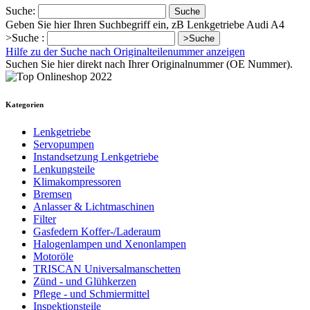
Suche:
Suche
Geben Sie hier Ihren Suchbegriff ein, zB Lenkgetriebe Audi A4
>Suche :
>Suche
Hilfe zu der Suche nach Originalteilenummer anzeigen
Suchen Sie hier direkt nach Ihrer Originalnummer (OE Nummer).
Kategorien
Lenkgetriebe
Servopumpen
Instandsetzung Lenkgetriebe
Lenkungsteile
Klimakompressoren
Bremsen
Anlasser & Lichtmaschinen
Filter
Gasfedern Koffer-/Laderaum
Halogenlampen und Xenonlampen
Motoröle
TRISCAN Universalmanschetten
Zünd - und Glühkerzen
Pflege - und Schmiermittel
Inspektionsteile