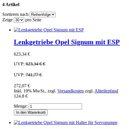
4 Artikel
Sortieren nach
Zeige
pro Seite
Lenkgetriebe Opel Signum mit ESP
623,34 €
UVP:
623,34 €
€
UVP:
741,77 €
272,07 €
Inkl. 19% MwSt.
,
zzgl.
Versandkosten
zzgl.
Altteilepfand
124.8 €
Menge:
In den Warenkorb