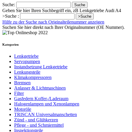
Suche:
Suche
Geben Sie hier Ihren Suchbegriff ein, zB Lenkgetriebe Audi A4
>Suche :
>Suche
Hilfe zu der Suche nach Originalteilenummer anzeigen
Suchen Sie hier direkt nach Ihrer Originalnummer (OE Nummer).
Kategorien
Lenkgetriebe
Servopumpen
Instandsetzung Lenkgetriebe
Lenkungsteile
Klimakompressoren
Bremsen
Anlasser & Lichtmaschinen
Filter
Gasfedern Koffer-/Laderaum
Halogenlampen und Xenonlampen
Motoröle
TRISCAN Universalmanschetten
Zünd - und Glühkerzen
Pflege - und Schmiermittel
Inspektionsteile