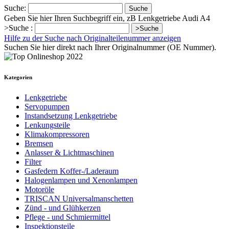
Suche:
Suche
Geben Sie hier Ihren Suchbegriff ein, zB Lenkgetriebe Audi A4
>Suche :
>Suche
Hilfe zu der Suche nach Originalteilenummer anzeigen
Suchen Sie hier direkt nach Ihrer Originalnummer (OE Nummer).
Kategorien
Lenkgetriebe
Servopumpen
Instandsetzung Lenkgetriebe
Lenkungsteile
Klimakompressoren
Bremsen
Anlasser & Lichtmaschinen
Filter
Gasfedern Koffer-/Laderaum
Halogenlampen und Xenonlampen
Motoröle
TRISCAN Universalmanschetten
Zünd - und Glühkerzen
Pflege - und Schmiermittel
Inspektionsteile