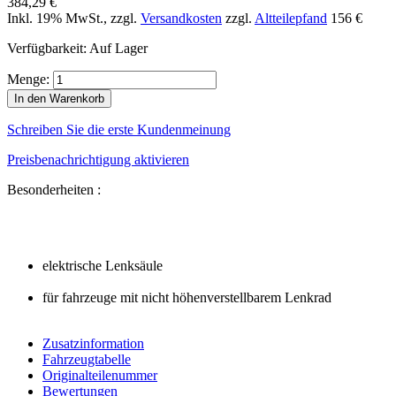
384,29 €
Inkl. 19% MwSt.
,
zzgl.
Versandkosten
zzgl.
Altteilepfand
156 €
Verfügbarkeit:
Auf Lager
Menge:
In den Warenkorb
Schreiben Sie die erste Kundenmeinung
Preisbenachrichtigung aktivieren
Besonderheiten :
elektrische Lenksäule
für fahrzeuge mit nicht höhenverstellbarem Lenkrad
Zusatzinformation
Fahrzeugtabelle
Originalteilenummer
Bewertungen