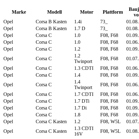
Bauj
Marke
Modell
Motor
Plattform
vo
Opel
Corsa B Kasten
1.4i
73_
01.08
Opel
Corsa B Kasten
1.7 D
73_
01.08
Opel
Corsa C
1.0
F08, F68
01.09
Opel
Corsa C
1.0
F08, F68
01.06
Opel
Corsa C
1.2
F08, F68
01.09
1.2
Opel
Corsa C
F08, F68
01.07
Twinport
Opel
Corsa C
1.3 CDTI
F08, F68
01.06
Opel
Corsa C
1.4
F08, F68
01.09
1.4
Opel
Corsa C
F08, F68
01.06
Twinport
Opel
Corsa C
1.7 CDTI
F08, F68
01.06
Opel
Corsa C
1.7 DTi
F08, F68
01.09
Opel
Corsa C
1.7 Di
F08, F68
01.09
Opel
Corsa C
1.8
F08, F68
01.09
Opel
Corsa C Kasten
1.2
F08, W5L
01.07
1.3 CDTI
Opel
Corsa C Kasten
F08, W5L
01.08
16V