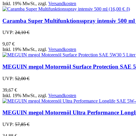
Inkl. 19% MwSt.
,
zzgl.
Versandkosten
Caramba Super Multifunktionsspray intensiv 500 ml (
UVP:
24,10 €
9,07 €
Inkl. 19% MwSt.
,
zzgl.
Versandkosten
MEGUIN megol Motorenöl Surface Protection SAE 5W3
UVP:
52,00 €
39,67 €
Inkl. 19% MwSt.
,
zzgl.
Versandkosten
MEGUIN megol Motorenöl Ultra Performance Longlife
UVP:
57,85 €
34,88 €