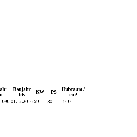
ahr
Baujahr
Hubraum /
KW
PS
n
bis
cm³
.1999
01.12.2016
59
80
1910