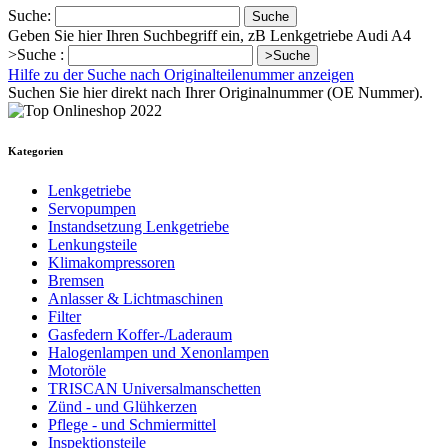
Suche:
Suche
Geben Sie hier Ihren Suchbegriff ein, zB Lenkgetriebe Audi A4
>Suche :
>Suche
Hilfe zu der Suche nach Originalteilenummer anzeigen
Suchen Sie hier direkt nach Ihrer Originalnummer (OE Nummer).
Kategorien
Lenkgetriebe
Servopumpen
Instandsetzung Lenkgetriebe
Lenkungsteile
Klimakompressoren
Bremsen
Anlasser & Lichtmaschinen
Filter
Gasfedern Koffer-/Laderaum
Halogenlampen und Xenonlampen
Motoröle
TRISCAN Universalmanschetten
Zünd - und Glühkerzen
Pflege - und Schmiermittel
Inspektionsteile