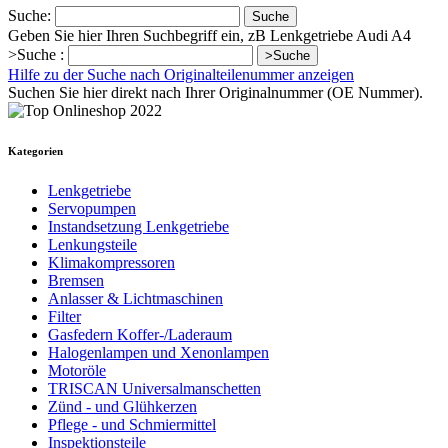
Suche:
Suche
Geben Sie hier Ihren Suchbegriff ein, zB Lenkgetriebe Audi A4
>Suche :
>Suche
Hilfe zu der Suche nach Originalteilenummer anzeigen
Suchen Sie hier direkt nach Ihrer Originalnummer (OE Nummer).
Kategorien
Lenkgetriebe
Servopumpen
Instandsetzung Lenkgetriebe
Lenkungsteile
Klimakompressoren
Bremsen
Anlasser & Lichtmaschinen
Filter
Gasfedern Koffer-/Laderaum
Halogenlampen und Xenonlampen
Motoröle
TRISCAN Universalmanschetten
Zünd - und Glühkerzen
Pflege - und Schmiermittel
Inspektionsteile