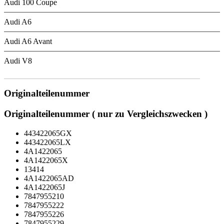
Audi 100 Coupe
Audi A6
Audi A6 Avant
Audi V8
Originalteilenummer
Originalteilenummer ( nur zu Vergleichszwecken )
443422065GX
443422065LX
4A1422065
4A1422065X
13414
4A1422065AD
4A1422065J
7847955210
7847955222
7847955226
7847955229