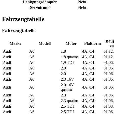
Lenkgungsdämpfer
Nein
Servotronic
Nein
Fahrzeugtabelle
Fahrzeugtabelle
Bauj
Marke
Modell
Motor
Plattform
vo
Audi
A6
1.8
4A, C4
01.12
Audi
A6
1.8 quattro
4A, C4
01.12
Audi
A6
1.9 TDI
4A, C4
01.06
Audi
A6
2.0
4A, C4
01.06
Audi
A6
2.0
4A, C4
01.06
Audi
A6
2.0 16V
4A, C4
01.06
2.0 16V
Audi
A6
4A, C4
01.06
quattro
Audi
A6
2.3
4A, C4
01.06
Audi
A6
2.3 quattro
4A, C4
01.06
Audi
A6
2.5 TDI
4A, C4
01.08
Audi
A6
2.5 TDI
4A, C4
01.06