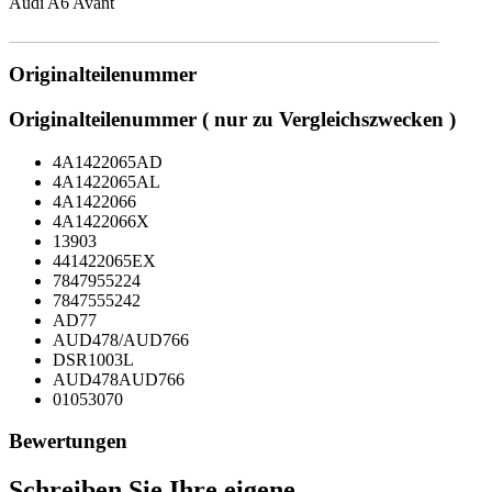
Audi A6 Avant
Originalteilenummer
Originalteilenummer ( nur zu Vergleichszwecken )
4A1422065AD
4A1422065AL
4A1422066
4A1422066X
13903
441422065EX
7847955224
7847555242
AD77
AUD478/AUD766
DSR1003L
AUD478AUD766
01053070
Bewertungen
Schreiben Sie Ihre eigene