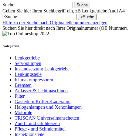
Suche:
Suche
Geben Sie hier Ihren Suchbegriff ein, zB Lenkgetriebe Audi A4
>Suche :
>Suche
Hilfe zu der Suche nach Originalteilenummer anzeigen
Suchen Sie hier direkt nach Ihrer Originalnummer (OE Nummer).
Kategorien
Lenkgetriebe
Servopumpen
Instandsetzung Lenkgetriebe
Lenkungsteile
Klimakompressoren
Bremsen
Anlasser & Lichtmaschinen
Filter
Gasfedern Koffer-/Laderaum
Halogenlampen und Xenonlampen
Motoröle
TRISCAN Universalmanschetten
Zünd - und Glühkerzen
Pflege - und Schmiermittel
Inspektionsteile