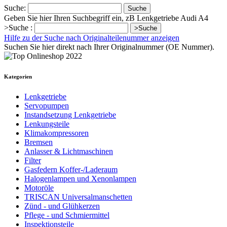
Suche:
Suche
Geben Sie hier Ihren Suchbegriff ein, zB Lenkgetriebe Audi A4
>Suche :
>Suche
Hilfe zu der Suche nach Originalteilenummer anzeigen
Suchen Sie hier direkt nach Ihrer Originalnummer (OE Nummer).
Kategorien
Lenkgetriebe
Servopumpen
Instandsetzung Lenkgetriebe
Lenkungsteile
Klimakompressoren
Bremsen
Anlasser & Lichtmaschinen
Filter
Gasfedern Koffer-/Laderaum
Halogenlampen und Xenonlampen
Motoröle
TRISCAN Universalmanschetten
Zünd - und Glühkerzen
Pflege - und Schmiermittel
Inspektionsteile