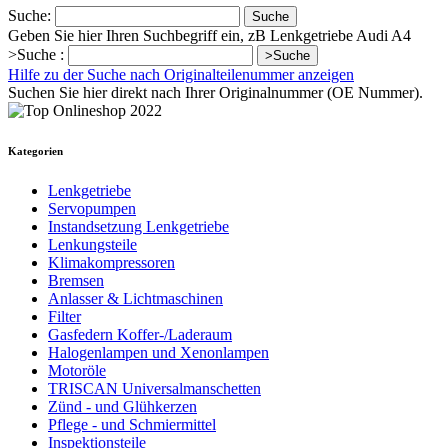
Suche:
Suche
Geben Sie hier Ihren Suchbegriff ein, zB Lenkgetriebe Audi A4
>Suche :
>Suche
Hilfe zu der Suche nach Originalteilenummer anzeigen
Suchen Sie hier direkt nach Ihrer Originalnummer (OE Nummer).
Kategorien
Lenkgetriebe
Servopumpen
Instandsetzung Lenkgetriebe
Lenkungsteile
Klimakompressoren
Bremsen
Anlasser & Lichtmaschinen
Filter
Gasfedern Koffer-/Laderaum
Halogenlampen und Xenonlampen
Motoröle
TRISCAN Universalmanschetten
Zünd - und Glühkerzen
Pflege - und Schmiermittel
Inspektionsteile