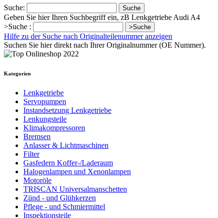
Suche:
Suche
Geben Sie hier Ihren Suchbegriff ein, zB Lenkgetriebe Audi A4
>Suche :
>Suche
Hilfe zu der Suche nach Originalteilenummer anzeigen
Suchen Sie hier direkt nach Ihrer Originalnummer (OE Nummer).
Kategorien
Lenkgetriebe
Servopumpen
Instandsetzung Lenkgetriebe
Lenkungsteile
Klimakompressoren
Bremsen
Anlasser & Lichtmaschinen
Filter
Gasfedern Koffer-/Laderaum
Halogenlampen und Xenonlampen
Motoröle
TRISCAN Universalmanschetten
Zünd - und Glühkerzen
Pflege - und Schmiermittel
Inspektionsteile