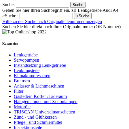
Suche:
Suche
Geben Sie hier Ihren Suchbegriff ein, zB Lenkgetriebe Audi A4
>Suche :
>Suche
Hilfe zu der Suche nach Originalteilenummer anzeigen
Suchen Sie hier direkt nach Ihrer Originalnummer (OE Nummer).
Kategorien
Lenkgetriebe
Servopumpen
Instandsetzung Lenkgetriebe
Lenkungsteile
Klimakompressoren
Bremsen
Anlasser & Lichtmaschinen
Filter
Gasfedern Koffer-/Laderaum
Halogenlampen und Xenonlampen
Motoröle
TRISCAN Universalmanschetten
Zünd - und Glühkerzen
Pflege - und Schmiermittel
Inspektionsteile