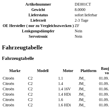
Artikelnummer
DE001CT
Gewicht
8.0000
Lieferstatus
sofort lieferbar
Lieferzeit
2-3 Tage
OE Hersteller ( nur zu Vergleichszwecken )
ZF
Lenkgungsdämpfer
Nein
Servotronic
Nein
Fahrzeugtabelle
Fahrzeugtabelle
Bauj
Marke
Modell
Motor
Plattform
vo
Citroën
C2
1.1
JM_
01.09
Citroën
C2
1.4
JM_
01.09
Citroën
C2
1.4 16V
JM_
01.06
Citroën
C2
1.4 HDi
JM_
01.09
Citroën
C2
1.6
JM_
01.09
Citroën
C2
1.6 HDi
JM_
01.09