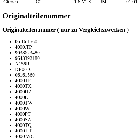
Citroën
C2
1.6 VTS
JM_
01.01
Originalteilenummer
Originalteilenummer ( nur zu Vergleichszwecken )
06.16.1560
4000.TP
9638623480
9643392180
A158R
DE001CT
06161560
4000TP
4000TX
4000HZ
4000LT
4000TW
4000WT
4000PT
4000SA
4000TQ
4000 LT
4000 WC