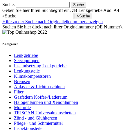
Suche:
Suche
Geben Sie hier Ihren Suchbegriff ein, zB Lenkgetriebe Audi A4
>Suche :
>Suche
Hilfe zu der Suche nach Originalteilenummer anzeigen
Suchen Sie hier direkt nach Ihrer Originalnummer (OE Nummer).
Kategorien
Lenkgetriebe
Servopumpen
Instandsetzung Lenkgetriebe
Lenkungsteile
Klimakompressoren
Bremsen
Anlasser & Lichtmaschinen
Filter
Gasfedern Koffer-/Laderaum
Halogenlampen und Xenonlampen
Motoröle
TRISCAN Universalmanschetten
Zünd - und Glühkerzen
Pflege - und Schmiermittel
Inspektionsteile