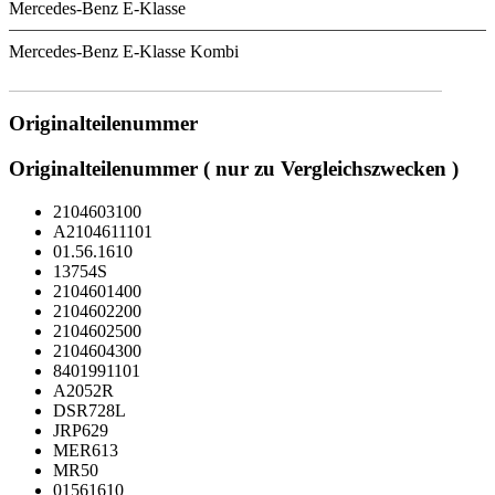
Mercedes-Benz E-Klasse
Mercedes-Benz E-Klasse Kombi
Originalteilenummer
Originalteilenummer ( nur zu Vergleichszwecken )
2104603100
A2104611101
01.56.1610
13754S
2104601400
2104602200
2104602500
2104604300
8401991101
A2052R
DSR728L
JRP629
MER613
MR50
01561610