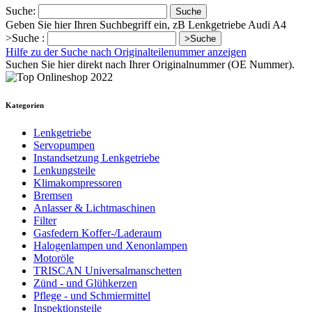
Suche:
Suche
Geben Sie hier Ihren Suchbegriff ein, zB Lenkgetriebe Audi A4
>Suche :
>Suche
Hilfe zu der Suche nach Originalteilenummer anzeigen
Suchen Sie hier direkt nach Ihrer Originalnummer (OE Nummer).
Kategorien
Lenkgetriebe
Servopumpen
Instandsetzung Lenkgetriebe
Lenkungsteile
Klimakompressoren
Bremsen
Anlasser & Lichtmaschinen
Filter
Gasfedern Koffer-/Laderaum
Halogenlampen und Xenonlampen
Motoröle
TRISCAN Universalmanschetten
Zünd - und Glühkerzen
Pflege - und Schmiermittel
Inspektionsteile