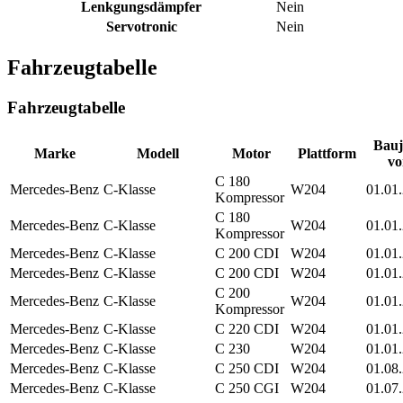
Lenkgungsdämpfer
Nein
Servotronic
Nein
Fahrzeugtabelle
Fahrzeugtabelle
Bauj
Marke
Modell
Motor
Plattform
vo
C 180
Mercedes-Benz
C-Klasse
W204
01.01
Kompressor
C 180
Mercedes-Benz
C-Klasse
W204
01.01
Kompressor
Mercedes-Benz
C-Klasse
C 200 CDI
W204
01.01
Mercedes-Benz
C-Klasse
C 200 CDI
W204
01.01
C 200
Mercedes-Benz
C-Klasse
W204
01.01
Kompressor
Mercedes-Benz
C-Klasse
C 220 CDI
W204
01.01
Mercedes-Benz
C-Klasse
C 230
W204
01.01
Mercedes-Benz
C-Klasse
C 250 CDI
W204
01.08
Mercedes-Benz
C-Klasse
C 250 CGI
W204
01.07