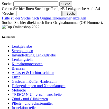
Suche:
Suche
Geben Sie hier Ihren Suchbegriff ein, zB Lenkgetriebe Audi A4
>Suche :
>Suche
Hilfe zu der Suche nach Originalteilenummer anzeigen
Suchen Sie hier direkt nach Ihrer Originalnummer (OE Nummer).
Kategorien
Lenkgetriebe
Servopumpen
Instandsetzung Lenkgetriebe
Lenkungsteile
Klimakompressoren
Bremsen
Anlasser & Lichtmaschinen
Filter
Gasfedern Koffer-/Laderaum
Halogenlampen und Xenonlampen
Motoröle
TRISCAN Universalmanschetten
Zünd - und Glühkerzen
Pflege - und Schmiermittel
Inspektionsteile