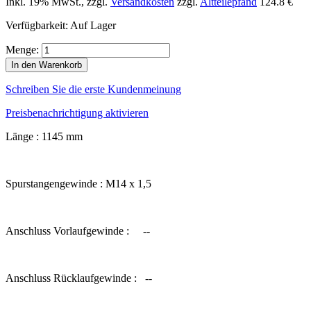
Inkl. 19% MwSt.
,
zzgl.
Versandkosten
zzgl.
Altteilepfand
124.8 €
Verfügbarkeit:
Auf Lager
Menge:
In den Warenkorb
Schreiben Sie die erste Kundenmeinung
Preisbenachrichtigung aktivieren
Länge : 1145 mm
Spurstangengewinde : M14 x 1,5
Anschluss Vorlaufgewinde : --
Anschluss Rücklaufgewinde : --