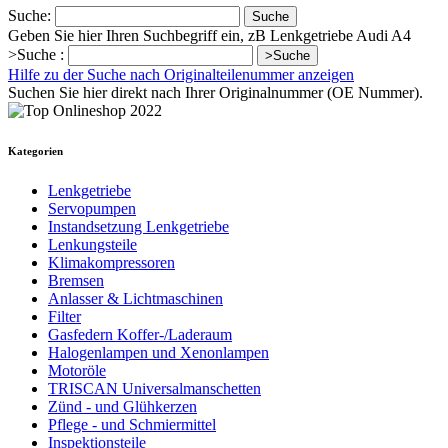
Suche:
Suche
Geben Sie hier Ihren Suchbegriff ein, zB Lenkgetriebe Audi A4
>Suche :
>Suche
Hilfe zu der Suche nach Originalteilenummer anzeigen
Suchen Sie hier direkt nach Ihrer Originalnummer (OE Nummer).
Kategorien
Lenkgetriebe
Servopumpen
Instandsetzung Lenkgetriebe
Lenkungsteile
Klimakompressoren
Bremsen
Anlasser & Lichtmaschinen
Filter
Gasfedern Koffer-/Laderaum
Halogenlampen und Xenonlampen
Motoröle
TRISCAN Universalmanschetten
Zünd - und Glühkerzen
Pflege - und Schmiermittel
Inspektionsteile