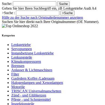
Suche:
Suche
Geben Sie hier Ihren Suchbegriff ein, zB Lenkgetriebe Audi A4
>Suche :
>Suche
Hilfe zu der Suche nach Originalteilenummer anzeigen
Suchen Sie hier direkt nach Ihrer Originalnummer (OE Nummer).
Kategorien
Lenkgetriebe
Servopumpen
Instandsetzung Lenkgetriebe
Lenkungsteile
Klimakompressoren
Bremsen
Anlasser & Lichtmaschinen
Filter
Gasfedern Koffer-/Laderaum
Halogenlampen und Xenonlampen
Motoröle
TRISCAN Universalmanschetten
Zünd - und Glühkerzen
Pflege - und Schmiermittel
Inspektionsteile