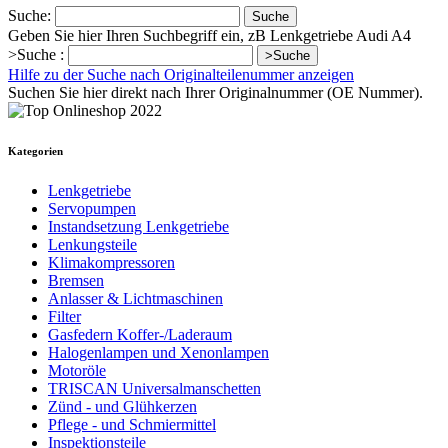
Suche:
Suche
Geben Sie hier Ihren Suchbegriff ein, zB Lenkgetriebe Audi A4
>Suche :
>Suche
Hilfe zu der Suche nach Originalteilenummer anzeigen
Suchen Sie hier direkt nach Ihrer Originalnummer (OE Nummer).
Kategorien
Lenkgetriebe
Servopumpen
Instandsetzung Lenkgetriebe
Lenkungsteile
Klimakompressoren
Bremsen
Anlasser & Lichtmaschinen
Filter
Gasfedern Koffer-/Laderaum
Halogenlampen und Xenonlampen
Motoröle
TRISCAN Universalmanschetten
Zünd - und Glühkerzen
Pflege - und Schmiermittel
Inspektionsteile