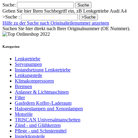
Suche:
Suche
Geben Sie hier Ihren Suchbegriff ein, zB Lenkgetriebe Audi A4
>Suche :
>Suche
Hilfe zu der Suche nach Originalteilenummer anzeigen
Suchen Sie hier direkt nach Ihrer Originalnummer (OE Nummer).
Kategorien
Lenkgetriebe
Servopumpen
Instandsetzung Lenkgetriebe
Lenkungsteile
Klimakompressoren
Bremsen
Anlasser & Lichtmaschinen
Filter
Gasfedern Koffer-/Laderaum
Halogenlampen und Xenonlampen
Motoröle
TRISCAN Universalmanschetten
Zünd - und Glühkerzen
Pflege - und Schmiermittel
Inspektionsteile