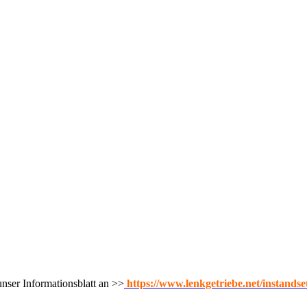
nser Informationsblatt an >>
https://www.lenkgetriebe.net/instands