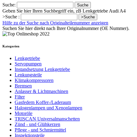
Suche:
Suche
Geben Sie hier Ihren Suchbegriff ein, zB Lenkgetriebe Audi A4
>Suche :
>Suche
Hilfe zu der Suche nach Originalteilenummer anzeigen
Suchen Sie hier direkt nach Ihrer Originalnummer (OE Nummer).
Kategorien
Lenkgetriebe
Servopumpen
Instandsetzung Lenkgetriebe
Lenkungsteile
Klimakompressoren
Bremsen
Anlasser & Lichtmaschinen
Filter
Gasfedern Koffer-/Laderaum
Halogenlampen und Xenonlampen
Motoröle
TRISCAN Universalmanschetten
Zünd - und Glühkerzen
Pflege - und Schmiermittel
Inspektionsteile