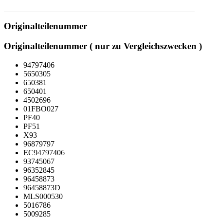
Originalteilenummer
Originalteilenummer ( nur zu Vergleichszwecken )
94797406
5650305
650381
650401
4502696
01FBO027
PF40
PF51
X93
96879797
EC94797406
93745067
96352845
96458873
96458873D
MLS000530
5016786
5009285