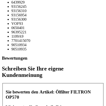
6439929
93156245
93156310
93156954
93156300
VOF93
0650401
96395221
1109A9
7701415070
90510934
90510935
Bewertungen
Schreiben Sie Ihre eigene
Kundenmeinung
Sie bewerten den Artikel:
Ölfilter FILTRON
OP570