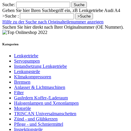
Suche:
Suche
Geben Sie hier Ihren Suchbegriff ein, zB Lenkgetriebe Audi A4
>Suche :
>Suche
Hilfe zu der Suche nach Originalteilenummer anzeigen
Suchen Sie hier direkt nach Ihrer Originalnummer (OE Nummer).
Kategorien
Lenkgetriebe
Servopumpen
Instandsetzung Lenkgetriebe
Lenkungsteile
Klimakompressoren
Bremsen
Anlasser & Lichtmaschinen
Filter
Gasfedern Koffer-/Laderaum
Halogenlampen und Xenonlampen
Motoröle
TRISCAN Universalmanschetten
Zünd - und Glühkerzen
Pflege - und Schmiermittel
Inspektionsteile