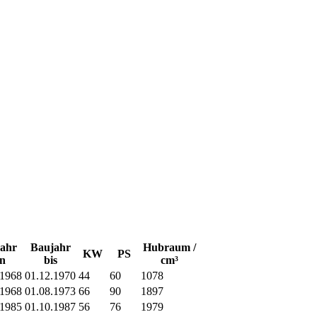
ahr
Baujahr
Hubraum /
KW
PS
n
bis
cm³
.1968
01.12.1970
44
60
1078
.1968
01.08.1973
66
90
1897
.1985
01.10.1987
56
76
1979