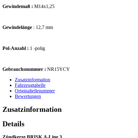
Gewindemaß :
M14x1,25
Gewindelänge
: 12,7 mm
Pol-Anzahl :
1 -polig
Gebrauchsnummer :
NR15YCY
Zusatzinformation
Fahrzeugtabelle
Originalteilenummer
Bewertungen
Zusatzinformation
Details
Zündkerze BRISK A-Line 3