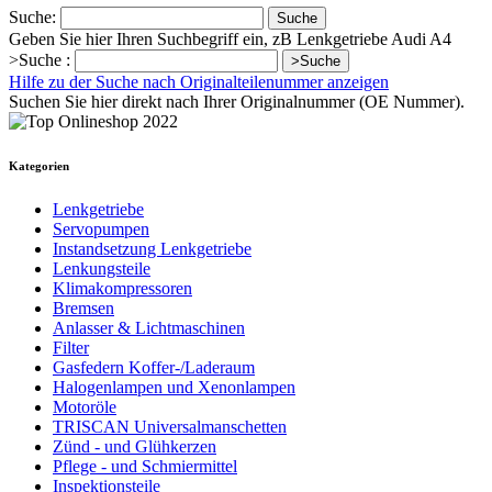
Suche:
Suche
Geben Sie hier Ihren Suchbegriff ein, zB Lenkgetriebe Audi A4
>Suche :
>Suche
Hilfe zu der Suche nach Originalteilenummer anzeigen
Suchen Sie hier direkt nach Ihrer Originalnummer (OE Nummer).
Kategorien
Lenkgetriebe
Servopumpen
Instandsetzung Lenkgetriebe
Lenkungsteile
Klimakompressoren
Bremsen
Anlasser & Lichtmaschinen
Filter
Gasfedern Koffer-/Laderaum
Halogenlampen und Xenonlampen
Motoröle
TRISCAN Universalmanschetten
Zünd - und Glühkerzen
Pflege - und Schmiermittel
Inspektionsteile