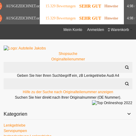
SEHR GUT
AUSGEZEICHNET
.org
15.329 Bewertungen
Hinweise
4.98
/
SEHR GUT
AUSGEZEICHNET
.org
15.329 Bewertungen
Hinweise
4.98
/
Mein Konto
Anmelden
Warenkorb
Shopsuche
Originalteilenummer
Geben Sie hier Ihren Suchbegriff ein, zB Lenkgetriebe Audi A4
Hilfe zu der Suche nach Originalteilenummer anzeigen
Suchen Sie hier direkt nach Ihrer Originalnummer (OE Nummer).
Kategorien
Lenkgetriebe
Servopumpen