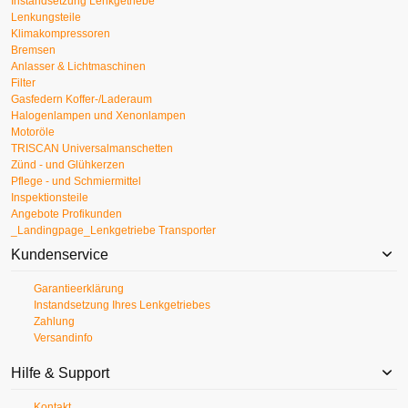
Instandsetzung Lenkgetriebe
Lenkungsteile
Klimakompressoren
Bremsen
Anlasser & Lichtmaschinen
Filter
Gasfedern Koffer-/Laderaum
Halogenlampen und Xenonlampen
Motoröle
TRISCAN Universalmanschetten
Zünd - und Glühkerzen
Pflege - und Schmiermittel
Inspektionsteile
Angebote Profikunden
_Landingpage_Lenkgetriebe Transporter
Kundenservice
Garantieerklärung
Instandsetzung Ihres Lenkgetriebes
Zahlung
Versandinfo
Hilfe & Support
Kontakt