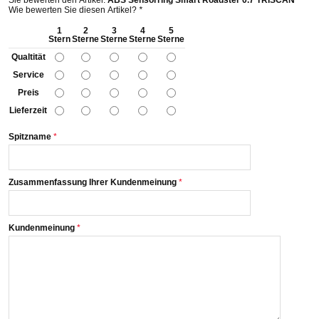
Sie bewerten den Artikel:
ABS Sensorring Smart Roadster 0.7 TRISCAN
Wie bewerten Sie diesen Artikel?
*
1
2
3
4
5
Stern
Sterne
Sterne
Sterne
Sterne
Qualtität
Service
Preis
Lieferzeit
Spitzname
Zusammenfassung Ihrer Kundenmeinung
Kundenmeinung