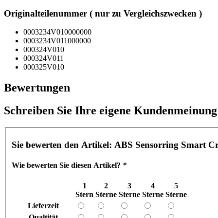
Originalteilenummer ( nur zu Vergleichszwecken )
0003234V010000000
0003234V011000000
000324V010
000324V011
000325V010
Bewertungen
Schreiben Sie Ihre eigene Kundenmeinung
Sie bewerten den Artikel:
ABS Sensorring Smart C
Wie bewerten Sie diesen Artikel?
*
1
2
3
4
5
Stern
Sterne
Sterne
Sterne
Sterne
Lieferzeit
Qualtität