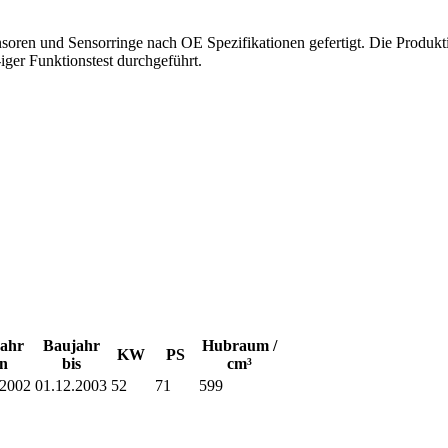
 und Sensorringe nach OE Spezifikationen gefertigt. Die Produktion 
ger Funktionstest durchgeführt.
ahr
Baujahr
Hubraum /
KW
PS
n
bis
cm³
.2002
01.12.2003
52
71
599