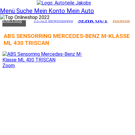
SEHR GUT
CHNET
.org
15.329 Bewertungen
Hinweise
Menü
Suche
Mein Konto
Mein Auto
SEHR GUT
CHNET
.org
15.329 Bewertungen
Hinweise
ABS SENSORRING MERCEDES-BENZ M-KLASSE
ML 430 TRISCAN
Zoom