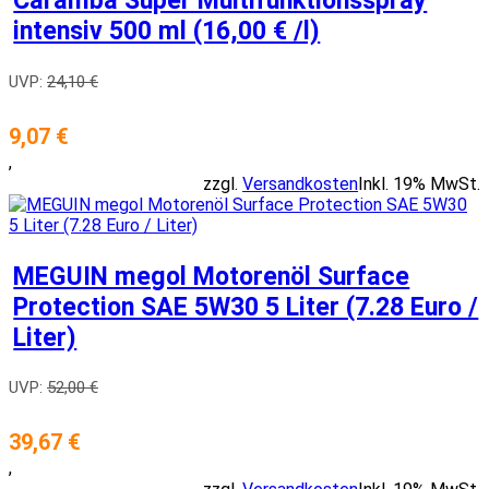
Caramba Super Multifunktionsspray
intensiv 500 ml (16,00 € /l)
UVP:
24,10 €
9,07 €
,
zzgl.
Versandkosten
Inkl. 19% MwSt.
MEGUIN megol Motorenöl Surface
Protection SAE 5W30 5 Liter (7.28 Euro /
Liter)
UVP:
52,00 €
39,67 €
,